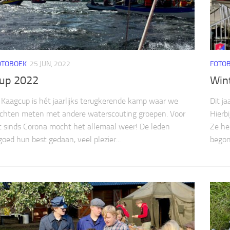
OTOBOEK
25 JUN, 2022
FOTO
up 2022
Win
Kaagcup is hét jaarlijks terugkerende kamp waar we
Dit j
chten meten met andere waterscouting groepen. Voor
Hierb
t sinds Corona mocht het allemaal weer! De leden
Ze he
oed hun best gedaan, veel plezier...
begon