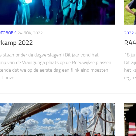
OTOBOEK
24 NOV, 2022
2022
rkamp 2022
RA4
’s staan onder de dagverslagen!) Dit jaar vond het
18 jun
mp van de Waingunga plaats op de Reeuwijkse plassen.
Dit z
kende dat we op de eerste dag een flink eind moesten
het k
t onze...
regio