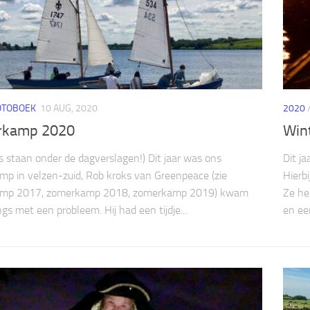
OTOBOEK
10 AUG, 2020
2020
rkamp 2020
Win
’s staan onder de dagverslagen!) Dit jaar was ons
Dit j
p in velzen-zuid, Rob kroks van Greenpeace (zie
Hierb
mp 2017, zomerkamp 2018, zomerkamp 2019) kwam
Ze he
gs met een probleem. Hij had een tijdje...
en ee