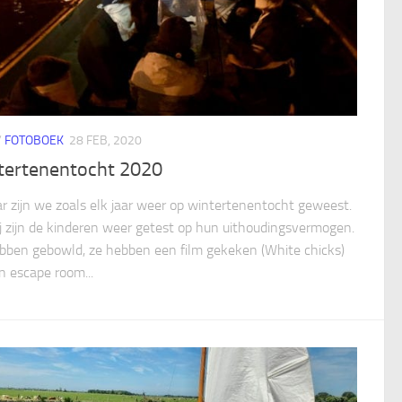
/
FOTOBOEK
28 FEB, 2020
tertenentocht 2020
aar zijn we zoals elk jaar weer op wintertenentocht geweest.
ij zijn de kinderen weer getest op hun uithoudingsvermogen.
bben gebowld, ze hebben een film gekeken (White chicks)
n escape room...