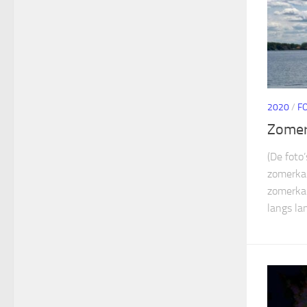
2020
/
F
Zome
(De foto
zomerkam
zomerka
langs lan