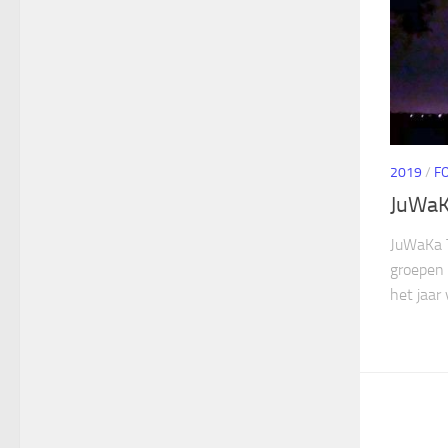
2019
/
F
JuWaK
JuWaKa 
groepen 
het jaar 