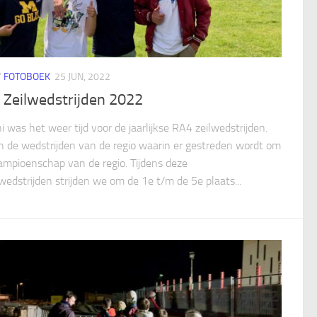
/
FOTOBOEK
25 JUN, 2022
 Zeilwedstrijden 2022
i was het weer tijd voor de jaarlijkse RA4 zeilwedstrijden.
ijn de wedstrijden van de regio waarin er gestreden wordt om
ampioenschap van de regio. Tijdens deze
 wedstrijden strijden we om de 1e t/m de 5e plaats...