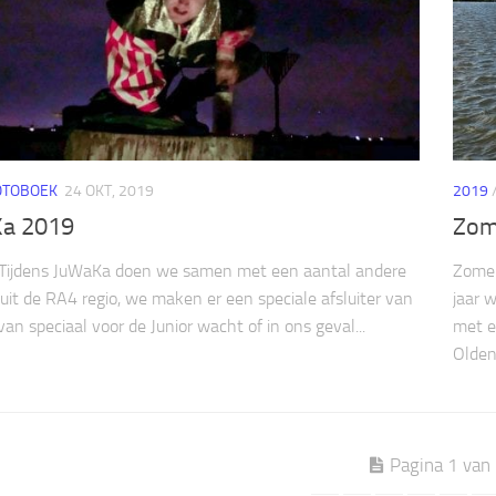
OTOBOEK
24 OKT, 2019
2019
a 2019
Zom
Tijdens JuWaKa doen we samen met een aantal andere
Zomer
uit de RA4 regio, we maken er een speciale afsluiter van
jaar 
van speciaal voor de Junior wacht of in ons geval...
met e
Olden
Pagina 1 van