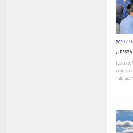
2021
/
F
Juwak
Juwaka 
groepen 
het jaar 