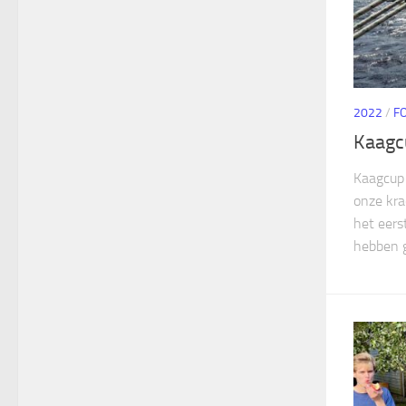
2022
/
F
Kaagc
Kaagcup 
onze kra
het eers
hebben g