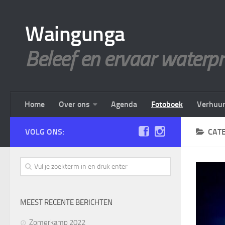
Waingunga
Beleef en ervaar waterp
Home
Over ons
Agenda
Fotoboek
Verhuu
VOLG ONS:
CAT
MEEST RECENTE BERICHTEN
Zomerkamp 2022