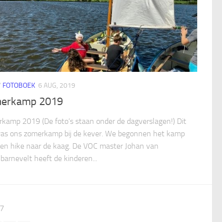
/
FOTOBOEK
6 AUG, 2019
erkamp 2019
kamp 2019 (De foto’s staan onder de dagverslagen!) Dit
was ons zomerkamp bij de kever. We begonnen het kamp
en hike naar de kaag. De VOC master Johan van
barnevelt heeft de kinderen...
 7