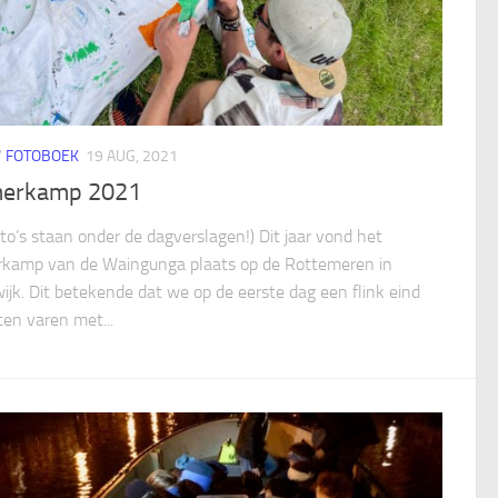
/
FOTOBOEK
19 AUG, 2021
erkamp 2021
oto’s staan onder de dagverslagen!) Dit jaar vond het
kamp van de Waingunga plaats op de Rottemeren in
wijk. Dit betekende dat we op de eerste dag een flink eind
en varen met...