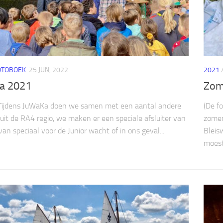
OTOBOEK
25 JUN, 2022
2021
a 2021
Zom
Tijdens JuWaKa doen we samen met een aantal andere
(De f
uit de RA4 regio, we maken er een speciale afsluiter van
zomer
van speciaal voor de Junior wacht of in ons geval...
Bleis
moest