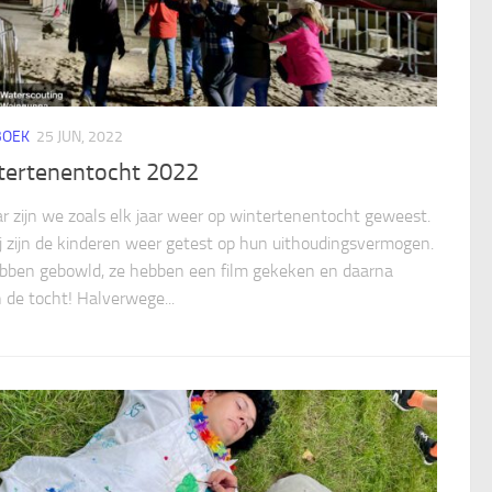
BOEK
25 JUN, 2022
tertenentocht 2022
aar zijn we zoals elk jaar weer op wintertenentocht geweest.
ij zijn de kinderen weer getest op hun uithoudingsvermogen.
bben gebowld, ze hebben een film gekeken en daarna
 de tocht! Halverwege...