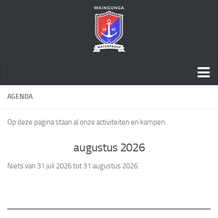
Home
AGENDA
Over ons
Op deze pagina staan al onze activiteiten en kampen.
Speltakken
augustus 2026
Activiteiten
Geschiedenis
Niets van 31 juli 2026 tot 31 augustus 2026.
Sponsoring
Word vriend
Sociale Veiligheid