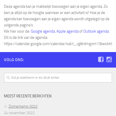
Vacature: Vicevoorzitter / secretaris Stichtingsbestuur
Deze agenda kan je makkelijk toevoegen aan je eigen agenda. Zo
Waterscouting Waingunga
ben je altijd op de hoogte wanneer er een activiteit is! Hoe je de
Agenda
agenda kan toevoegen aan je eigen agenda wordt uitgelegd op de
volgende pagina’s:
Fotoboek
Klik hier voor de:
Google agenda
,
Apple agenda
of
Outlook agenda
.
Dit is de link van de agenda:
Verhuur
https://calendar.google.com/calendar/ical/c_cg8rdmgom13beickk5bq
Lasergame geweren verhuur
Contact
VOLG ONS:
MEEST RECENTE BERICHTEN
Zomerkamp 2022
24 november 2022