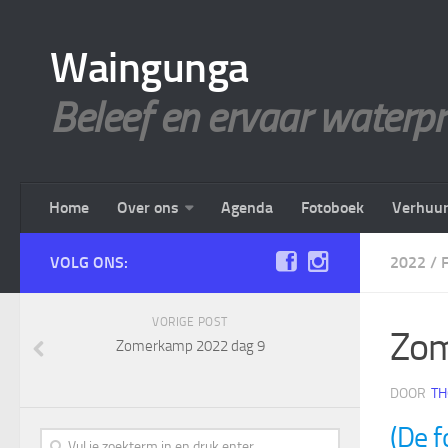
Waingunga
Beleef en ervaar waterp
Home
Over ons
Agenda
Fotoboek
Verhuu
VOLG ONS:
2022
/
VORIGE POST
Zo
Zomerkamp 2022 dag 9
DOOR
TH
(De f