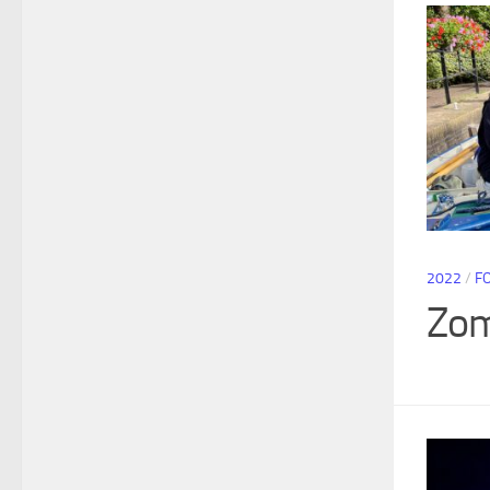
2022
/
F
Zom