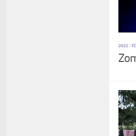
2022
/
F
Zom