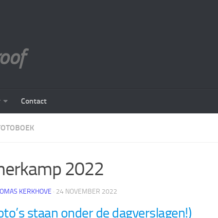
roof
r
Contact
FOTOBOEK
merkamp 2022
OMAS KERKHOVE
· 24 NOVEMBER 2022
oto’s staan onder de dagverslagen!)