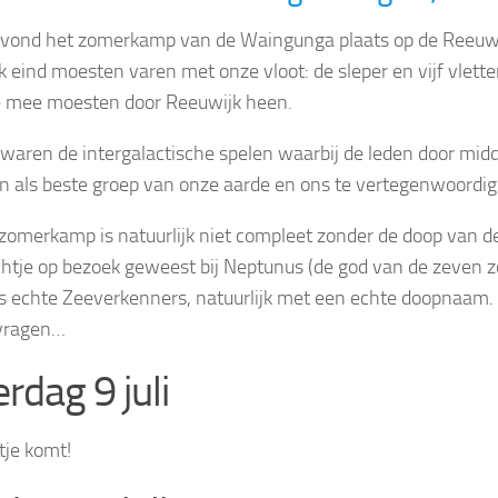
r vond het zomerkamp van de Waingunga plaats op de Reeuwij
nk eind moesten varen met onze vloot: de sleper en vijf vle
 mee moesten door Reeuwijk heen.
r waren de intergalactische spelen waarbij de leden door mi
n als beste groep van onze aarde en ons te vertegenwoordig
zomerkamp is natuurlijk niet compleet zonder de doop van d
htje op bezoek geweest bij Neptunus (de god van de zeven z
ls echte Zeeverkenners, natuurlijk met een echte doopnaam
 vragen…
rdag 9 juli
tje komt!