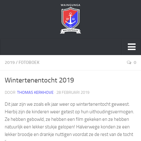
Home
2019
/
FOTOBOEK
0
Over ons
Wintertenentocht 2019
Speltakken
DOOR
THOMAS KERKHOVE
· 28 FEBRUARI 2019
Activiteiten
Dit jaar zijn we zoals elk jaar weer op wintertenentocht geweest.
Geschiedenis
Hierbij zijn de kinderen weer getest op hun uithoudingsvermogen.
Sponsoring
Ze hebben gebowld, ze hebben een film gekeken en ze hebben
Word vriend
natuurlijk een lekker stukje gelopen! Halverwege konden ze een
lekker broodje en drankje nuttigen voordat ze de rest van de tocht
Sociale Veiligheid