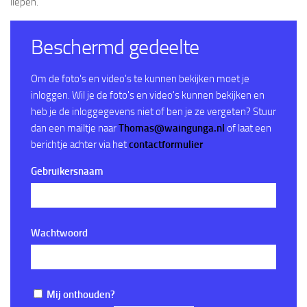
liepen.
Vacature: Vicevoorzitter / secretaris Stichtingsbestuur
Waterscouting Waingunga
Beschermd gedeelte
Agenda
Fotoboek
Om de foto's en video's te kunnen bekijken moet je
inloggen. Wil je de foto's en video's kunnen bekijken en
Verhuur
heb je de inloggegevens niet of ben je ze vergeten? Stuur
Lasergame geweren verhuur
dan een mailtje naar
Thomas@waingunga.nl
of laat een
berichtje achter via het
contactformulier
Contact
Gebruikersnaam
Wachtwoord
Mij onthouden?