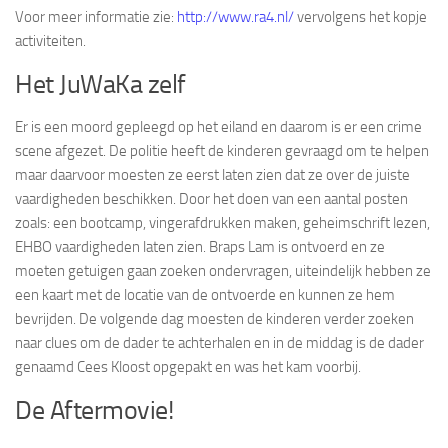
Voor meer informatie zie:
Vacature: Vicevoorzitter / secretaris Stichtingsbestuur
http://www.ra4.nl/
vervolgens het kopje
Waterscouting Waingunga
activiteiten.
Agenda
Het JuWaKa zelf
Fotoboek
Er is een moord gepleegd op het eiland en daarom is er een crime
Verhuur
scene afgezet. De politie heeft de kinderen gevraagd om te helpen
maar daarvoor moesten ze eerst laten zien dat ze over de juiste
Lasergame geweren verhuur
vaardigheden beschikken. Door het doen van een aantal posten
Contact
zoals: een bootcamp, vingerafdrukken maken, geheimschrift lezen,
EHBO vaardigheden laten zien. Braps Lam is ontvoerd en ze
moeten getuigen gaan zoeken ondervragen, uiteindelijk hebben ze
een kaart met de locatie van de ontvoerde en kunnen ze hem
bevrijden. De volgende dag moesten de kinderen verder zoeken
naar clues om de dader te achterhalen en in de middag is de dader
genaamd Cees Kloost opgepakt en was het kam voorbij.
De Aftermovie!