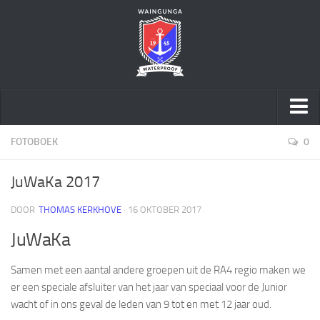
Home
FOTOBOEK
0
Over ons
JuWaKa 2017
Speltakken
DOOR
THOMAS KERKHOVE
· 16 OKTOBER 2017
Activiteiten
JuWaKa
Geschiedenis
Sponsoring
Samen met een aantal andere groepen uit de RA4 regio maken we
Word vriend
er een speciale afsluiter van het jaar van speciaal voor de Junior
wacht of in ons geval de leden van 9 tot en met 12 jaar oud.
Sociale Veiligheid