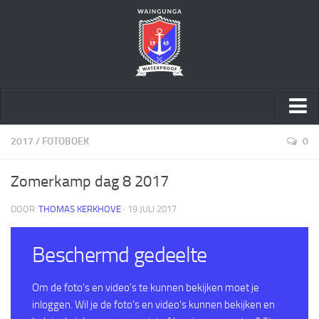
Home
2017
/
FOTOBOEK
0
Over ons
Zomerkamp dag 8 2017
Speltakken
DOOR
THOMAS KERKHOVE
· 19 JULI 2017
Activiteiten
Geschiedenis
Beschermd gedeelte
Sponsoring
Word vriend
Om de foto's en video's te kunnen bekijken moet je
inloggen. Wil je de foto's en video's kunnen bekijken en
Sociale Veiligheid