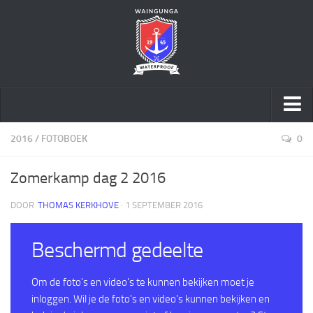
Home
2016
/
FOTOBOEK
0
Over ons
Zomerkamp dag 2 2016
Speltakken
DOOR
THOMAS KERKHOVE
· 1 SEPTEMBER 2016
Activiteiten
Geschiedenis
Beschermd gedeelte
Sponsoring
Word vriend
Om de foto's en video's te kunnen bekijken moet je
inloggen. Wil je de foto's en video's kunnen bekijken en
Sociale Veiligheid