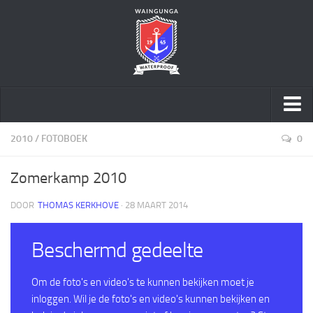
Home
2010
/
FOTOBOEK
0
Over ons
Zomerkamp 2010
Speltakken
DOOR
THOMAS KERKHOVE
· 28 MAART 2014
Activiteiten
Geschiedenis
Beschermd gedeelte
Sponsoring
Word vriend
Om de foto's en video's te kunnen bekijken moet je
inloggen. Wil je de foto's en video's kunnen bekijken en
Sociale Veiligheid