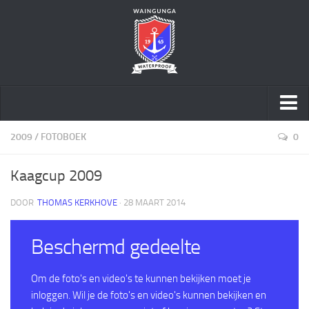
Home
2009
/
FOTOBOEK
0
Over ons
Kaagcup 2009
Speltakken
DOOR
THOMAS KERKHOVE
· 28 MAART 2014
Activiteiten
Geschiedenis
Beschermd gedeelte
Sponsoring
Word vriend
Om de foto's en video's te kunnen bekijken moet je
inloggen. Wil je de foto's en video's kunnen bekijken en
Sociale Veiligheid